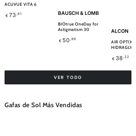
ACUVUE VITA 6
Translation
BAUSCH & LOMB
Translation
73
,61
€
missing:
missing:
es.accessibility.vendor
BIOtrue OneDay for
es.products.product.price.label
Translatio
Astigmatism 30
ALCON
missing:
Translation
50
,86
es.accessi
€
AIR OPTIX 
missing:
HIDRAGLYD
es.products.product.price.label
Translatio
38
,22
€
missing:
es.product
VER TODO
Gafas de Sol Más Vendidas