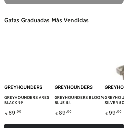
Gafas Graduadas Más Vendidas
Translation
Translation
Translatio
GREYHOUNDERS
GREYHOUNDERS
GREYHOU
missing:
missing:
missing:
es.accessibility.vendor
es.accessibility.vendor
es.accessi
GREYHOUNDERS ARES
GREYHOUNDERS BLOOM
GREYHOUND
BLACK 99
BLUE 54
SILVER 50
Translation
Translation
Translatio
69
,00
89
,00
99
,00
€
€
€
missing:
missing:
missing:
es.products.product.price.label
es.products.product.price.label
es.product